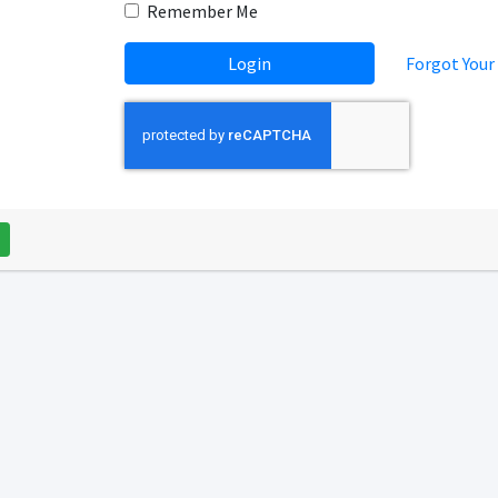
Remember Me
Login
Forgot Your